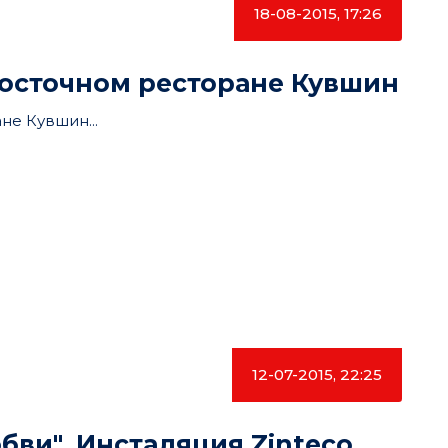
18-08-2015, 17:26
восточном ресторане Кувшин
не Кувшин...
12-07-2015, 22:25
бви". Инсталяция Zinteco