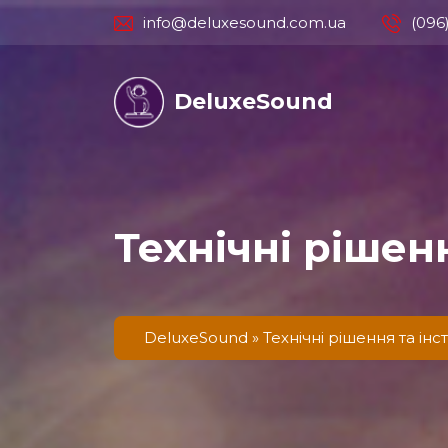
info@deluxesound.com.ua
(096
DeluxeSound
Технічні рішенн
DeluxeSound
»
Технічні рішення та інст