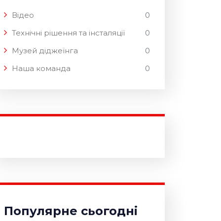
Відео
0
Технічні рішення та інсталяції
0
Музей діджеїнга
0
Наша команда
0
Популярне сьогодні