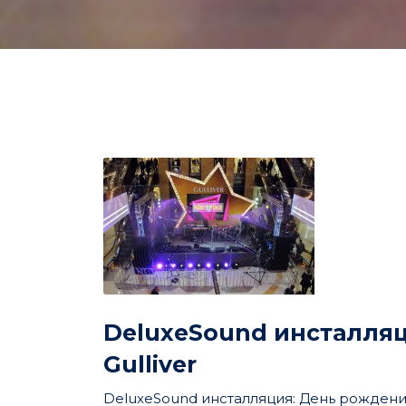
DeluxeSound инсталля
Gulliver
DeluxeSound инсталляция: День рождения Т