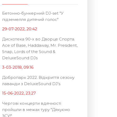
Бетонно-бункерний DJ-set "У
підземелля дитячий голос"
29-07-2022, 20:42
Дискотека 90-х во Дворце Спорта.
Ace of Base, Haddaway, Mr. President,
Snap, Lords of the Sound &
DeluxeSound DJs
3-03-2018, 09:16
Добропарк 2022. Відкриття сезону
лаванди з DeluxeSound DJ's
15-06-2022, 23:27
Чергові концерти вдячності
пройшли в межах туру "Дякуємо
ЗСУ!"