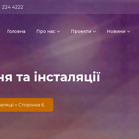
) 224 4222
Головна
Про нас
Проекти
Новини
я та інсталяції
аляції
» Сторінка 6