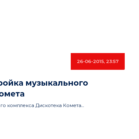
26-06-2015, 23:57
ройка музыкального
омета
о комплекса Дискотека Комета...