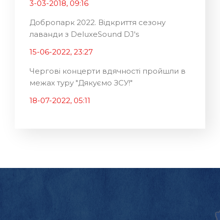
3-03-2018, 09:16
Добропарк 2022. Відкриття сезону
лаванди з DeluxeSound DJ's
15-06-2022, 23:27
Чергові концерти вдячності пройшли в
межах туру "Дякуємо ЗСУ!"
18-07-2022, 05:11