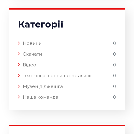
Категорії
Новини
0
Скачати
0
Відео
0
Технічні рішення та інсталяції
0
Музей діджеїнга
0
Наша команда
0