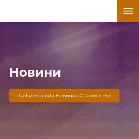
DeluxeSound
Новини
DeluxeSound
»
Новини
» Сторінка 153