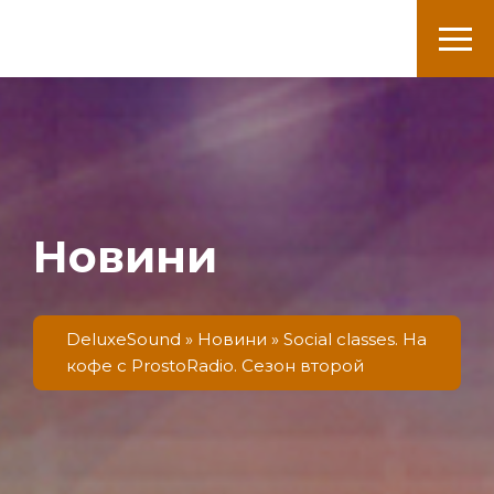
DeluxeSound
Новини
DeluxeSound
»
Новини
» Social classes. На
кофе с ProstoRadio. Сезон второй