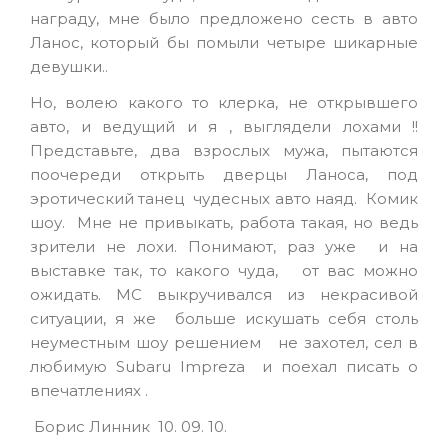
награду, мне было предложено сесть в авто
Ланос, который бы помыли четыре шикарные
девушки..
Но, волею какого то клерка, не открывшего
авто, и ведущий и я , выглядели лохами !!
Представьте, два взрослых мужа, пытаются
поочереди открыть дверцы Ланоса, под
эротический танец чудесных авто наяд. Комик
шоу. Мне не привыкать, работа такая, но ведь
зрители не лохи. Понимают, раз уже и на
выставке так, то какого чуда, от вас можно
ожидать. МС выкручивался из некрасивой
ситуации, я же больше искушать себя столь
неуместным шоу решением не захотел, сел в
любимую Subaru Impreza и поехал писать о
впечатлениях .
Борис Линник 10. 09. 10.