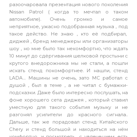
разоочаровала презентация нового поколения
Nissan Patrol ( когда то мечтал о таком
автомобиле). Очень громко и самое
неприятное, ужасно подобранная музыка , под
такое действо. Не знаю , кто её подбирал,
диджей , бренд менеджеры или организаторы
шоу , но мне было так некомфортно, что ждать
10 минут до сдёргивания шелковой простыни с
крутого внедорожника мы не стали, а пошли
искать стенд покомфортнее. И нашли, стенд
LADA... Машины не очень, зато МС работал с
душой , был в теме , а не читал с бумажки-
подсказки. Даже было интересно послушать, на
фоне хорошего сета диджея , который ставил
уместную для такого события музыку и не
разгонял усилители до красного сигнала..
Дальше, так же порадовал стенд Китайского
Chery и стенд большой и находиться на нём
комфортно, и посмотреть с увлечением, есть