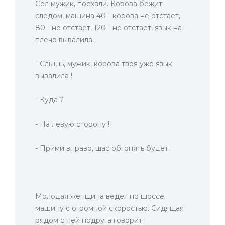
Сел мужик, поехали. Корова бежит
следом, машина 40 - корова не отстает,
80 - не отстает, 120 - не отстает, язык на
плечо вывалила.
- Слышь, мужик, корова твоя уже язык
вывалила !
- Куда ?
- Hа левую сторону !
- Прими вправо, щас обгонять будет.
Молодая женщина ведет по шоссе
машину с огpомной скоpостью. Сидящая
pядом с ней подpуга говоpит: