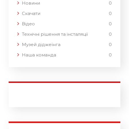
Новини
0
Скачати
0
Відео
0
Технічні рішення та інсталяції
0
Музей діджеїнга
0
Наша команда
0